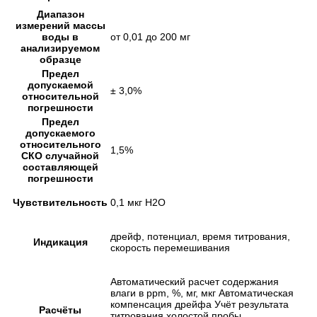
Диапазон
измерений массы
воды в
от 0,01 до 200 мг
анализируемом
образце
Предел
допускаемой
± 3,0%
относительной
погрешности
Предел
допускаемого
относительного
1,5%
СКО случайной
составляющей
погрешности
Чувствительность
0,1 мкг H2O
дрейф, потенциал, время титрования,
Индикация
скорость перемешивания
Автоматический расчет содержания
влаги в ppm, %, мг, мкг Автоматическая
компенсация дрейфа Учёт результата
Расчёты
титрования холостой пробы