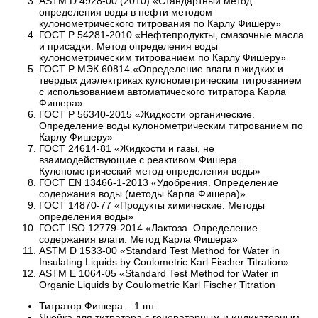
ASTM D 4928-00 (2010) «Стандартный метод
определения воды в нефти методом
кулонометрического титрования по Карлу Фишеру»
ГОСТ Р 54281-2010 «Нефтепродукты, смазочные масла
и присадки. Метод определения воды
кулонометрическим титрованием по Карлу Фишеру»
ГОСТ Р МЭК 60814 «Определение влаги в жидких и
твердых диэлектриках кулонометрическим титрованием
с использованием автоматического титратора Карла
Фишера»
ГОСТ Р 56340-2015 «Жидкости органические.
Определение воды кулонометрическим титрованием по
Карлу Фишеру»
ГОСТ 24614-81 «Жидкости и газы, не
взаимодействующие с реактивом Фишера.
Кулонометрический метод определения воды»
ГОСТ EN 13466-1-2013 «Удобрения. Определение
содержания воды (методы Карла Фишера)»
ГОСТ 14870-77 «Продукты химические. Методы
определения воды»
ГОСТ ISO 12779-2014 «Лактоза. Определение
содержания влаги. Метод Карла Фишера»
ASTM D 1533-00 «Standard Test Method for Water in
Insulating Liquids by Coulometric Karl Fischer Titration»
ASTM E 1064-05 «Standard Test Method for Water in
Organic Liquids by Coulometric Karl Fischer Titration
Титратор Фишера – 1 шт.
Ячейка для титратора с генераторным и индикаторным