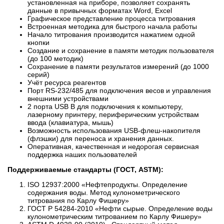
установленная на приборе, позволяет сохранять
данные в привычных форматах Word, Excel
Графическое представление процесса титрования
Встроенная методика для быстрого начала работы
Начало титрования производится нажатием одной
кнопки
Создание и сохранение в памяти методик пользователя
(до 100 методик)
Сохранение в памяти результатов измерений (до 1000
серий)
Учёт ресурса реагентов
Порт RS-232/485 для подключения весов и управления
внешними устройствами
2 порта USB B для подключения к компьютеру,
лазерному принтеру, периферическим устройствам
ввода (клавиатура, мышь)
Возможность использования USB-флеш-накопителя
(флэшки) для переноса и хранения данных.
Оперативная, качественная и недорогая сервисная
поддержка наших пользователей
Поддерживаемые стандарты (ГОСТ, ASTM):
ISO 12937:2000 «Нефтепродукты. Определение
содержания воды. Метод кулонометрического
титрования по Карлу Фишеру»
ГОСТ Р 54284-2010 «Нефти сырые. Определение воды
кулонометрическим титрованием по Карлу Фишеру»