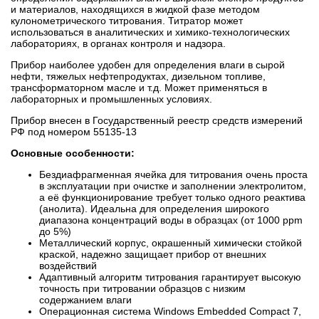
и материалов, находящихся в жидкой фазе методом
кулонометрического титрования. Титратор может
использоваться в аналитических и химико-технологических
лабораториях, в органах контроля и надзора.
Прибор наиболее удобен для определения влаги в сырой
нефти, тяжелых нефтепродуктах, дизельном топливе,
трансформаторном масле и т.д. Может применяться в
лабораторных и промышленных условиях.
Прибор внесен в Государственный реестр средств измерений
РФ под номером 55135-13
Основные особенности:
Бездиафрагменная ячейка для титрования очень проста
в эксплуатации при очистке и заполнении электролитом,
а её функционирование требует только одного реактива
(анолита). Идеальна для определения широкого
диапазона концентраций воды в образцах (от 1000 ppm
до 5%)
Металлический корпус, окрашенный химически стойкой
краской, надежно защищает прибор от внешних
воздействий
Адаптивный алгоритм титрования гарантирует высокую
точность при титровании образцов с низким
содержанием влаги
Операционная система Windows Embedded Compact 7,