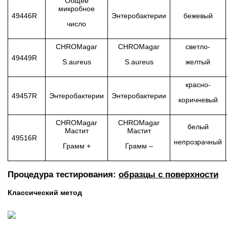
Общее
микробное
49446R
Энтеробактерии
бежевый
число
CHROMagar
CHROMagar
светло-
49449R
S.aureus
S.aureus
желтый
красно-
49457R
Энтеробактерии
Энтеробактерии
коричневый
CHROMagar
CHROMagar
белый
Мастит
Мастит
49516R
непрозрачный
Грамм +
Грамм –
Процедура тестирования:
образцы с поверхности
Классический метод