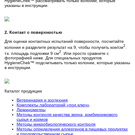
HygieneChek™ рассматривать только колонии, которые
указаны в инструкции.
2. Контакт с поверхностью
Для оценки контактных испытаний поверхности, посчитайте
2
колонии и разделите результат на 9, чтобы получить кое/см
.
2
т.к. площадь подложки 9 см
. Или просто сравните с
фотографией ниже. Для специальных продуктов
HygieneChek™ подсчитывать только колонии, которые указаны
в инструкции.
Каталог продукции
Ветеринария и зоотехния
Комплекты лабораторий «под ключ»
Люминометры
Методы контроля качества зерна, комбикормового
сырья и кормов
Методы микробиологического контроля
Методы определения аллергенов в пищевых продуктах
и продовольственном сырье