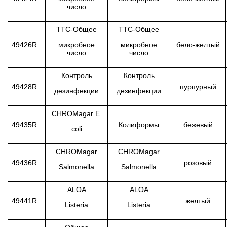
число
TTC-Общее
TTC-Общее
49426R
микробное
микробное
бело-желтый
число
число
Контроль
Контроль
49428R
пурпурный
дезинфекции
дезинфекции
CHROMagar E.
49435R
Колиформы
бежевый
coli
CHROMagar
CHROMagar
49436R
розовый
Salmonella
Salmonella
ALOA
ALOA
49441R
желтый
Listeria
Listeria