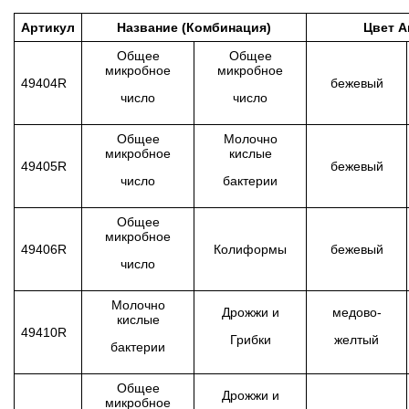
Артикул
Название (Комбинация)
Цвет А
Общее
Общее
микробное
микробное
49404R
бежевый
число
число
Общее
Молочно
микробное
кислые
49405R
бежевый
число
бактерии
Общее
микробное
49406R
Колиформы
бежевый
число
Молочно
Дрожжи и
медово-
кислые
49410R
Грибки
желтый
бактерии
Общее
Дрожжи и
микробное