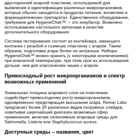
двусторонней агарной пластинке, используемой для
выявления и идентификации различных микроорганизмов,
которые обычно находятся в продуктах питания, косметике и
фармацевтических препаратах. Единственное оборудование,
требуемое для HygieneChek™, – это инкубатор. Возможно
использование настольного автоклава в качестве
дополнительного оборудования.
Система тестирования состоит из контейнера, имеющего
колпачок с резьбой и съемную пластинку с агаром. Таким
образом, подготовка агара более не актуальна. Наборы
HygieneChek™ можно хранить (с некоторыми исключениями)
при комнатной температуре, при этом срок их использования
дольше, чем для классических чашек с агаром.
Превосходный рост микроорганизмов и спектр
возможных применений
Уникальная толщина агарового слоя на пластинках
содействует превосходному росту микроорганизмов,
одновременно предотвращая высыхание агара. Romer Labs
предлагает более 20 различных видов погружных слайдов,
охватывая широчайший диапазон возможных сфер
применения, включая селективные агаровые среды для
Salmonella, Listeria или Staphylococcus aureus.
Доступные среды – названия, цвет