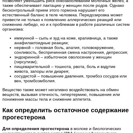
позволяет уменьшить риск онкозаболеваний молочных желез, а
также обеспечивает лактацию у женщин после родов. Однако
бесконтрольный прием этого гормона нарушает его
естественный баланс в теле человека. Передозировка может
привести не только к появлению аллергических реакций или
снижению либидо, но и к проблемам в работе различных систем
организма:
иммунной – сыпь и зуд на коже, крапивница, а также
анафилактоидные реакции;
нервной – головная боль, апатия, головокружение,
сонливость, беспричинная смена настроения, депрессия;
эндокринной – избыточное оволосение у женщин
(гирсутизм);
пищеварительной – тошнота, рвота, боль и вздутие
живота, запоры или диарея;
сосудистой – повышение давления, тромбоз сосудов или
вен, тромбоэмболия.
Вещество также может негативно воздействовать на обмен
веществ, вызывая отечность, гипертермию, повышение или
понижение массы тела и снижение аппетита.
Как определить остаточное содержание
прогестерона
Для определения прогестерона
в молоке и биологических