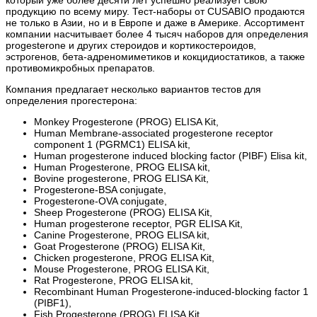
который уже более десяти лет успешно реализует свою
продукцию по всему миру. Тест-наборы от CUSABIO продаются
не только в Азии, но и в Европе и даже в Америке. Ассортимент
компании насчитывает более 4 тысяч наборов для определения
progesterone и других стероидов и кортикостероидов,
эстрогенов, бета-адреномиметиков и кокцидиостатиков, а также
противомикробных препаратов.
Компания предлагает несколько вариантов тестов для
определения прогестерона:
Monkey Progesterone (PROG) ELISA Kit,
Human Membrane-associated progesterone receptor
component 1 (PGRMC1) ELISA kit,
Human progesterone induced blocking factor (PIBF) Elisa kit,
Human Progesterone, PROG ELISA kit,
Bovine progesterone, PROG ELISA Kit,
Progesterone-BSA conjugate,
Progesterone-OVA conjugate,
Sheep Progesterone (PROG) ELISA Kit,
Human progesterone receptor, PGR ELISA Kit,
Canine Progesterone, PROG ELISA kit,
Goat Progesterone (PROG) ELISA Kit,
Chicken progesterone, PROG ELISA Kit,
Mouse Progesterone, PROG ELISA Kit,
Rat Progesterone, PROG ELISA kit,
Recombinant Human Progesterone-induced-blocking factor 1
(PIBF1),
Fish Progesterone (PROG) ELISA Kit,