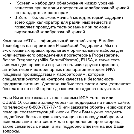
I`Screen – набор для обнаружения низких уровней
вещества при помощи построения калибровочной кривой
по стандартным растворам;
B-Zero – более экономичный метод, который содержит
всего один калибратор для различных веществ и
позволяет проводить тестирование при помощи
виртуальной калибровочной кривой.
Компания «АТЛ» – официальный дистрибьютор Eurofins
Tecnologies на территории Российской Федерации. Мы на
эксклюзивных правах предлагаем оригинальные наборы для
количественного определения прогестерона Progesterone,
Bovine Pregnancy (Milk/ Serum/Plasma), ELISA, а также тест-
системы для проверки сырья на наличие других гормонов,
антибиотиков и ветеринарных препаратов методом ИФА
пищевым производствам и лабораториям, которые
специализируются на контроле качества и безопасности
продуктов питания. Доставка любых тест-систем осуществляется
бесплатно по всей стране до конечного адреса получателя.
Если Вы хотите заказать тест-системы ИФА Eurofins или
CUSABIO, оставьте заявку через чат поддержки на нашем сайте,
по телефону 8-800-707-77-49 или закажите обратный звонок при
помощи соответствующей кнопки. Если Вам нужно получить
подробную бесплатную консультацию по поводу выбора или
использования тест-систем для определения прогестерона,
также свяжитесь с нами, и мы подробно ответим на все Ваши
вопросы.