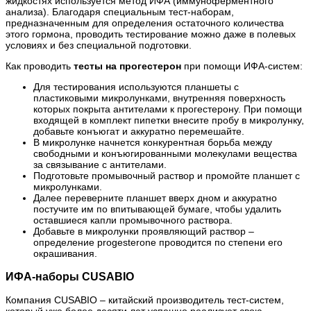
жидкостях используется метод ИФА (иммуноферментного
анализа). Благодаря специальным тест-наборам,
предназначенным для определения остаточного количества
этого гормона, проводить тестирование можно даже в полевых
условиях и без специальной подготовки.
Как проводить
тесты на прогестерон
при помощи ИФА-систем:
Для тестирования используются планшеты с
пластиковыми микролунками, внутренняя поверхность
которых покрыта антителами к прогестерону. При помощи
входящей в комплект пипетки внесите пробу в микролунку,
добавьте конъюгат и аккуратно перемешайте.
В микролунке начнется конкурентная борьба между
свободными и конъюгированными молекулами вещества
за связывание с антителами.
Подготовьте промывочный раствор и промойте планшет с
микролунками.
Далее переверните планшет вверх дном и аккуратно
постучите им по впитывающей бумаге, чтобы удалить
оставшиеся капли промывочного раствора.
Добавьте в микролунки проявляющий раствор –
определение progesterone проводится по степени его
окрашивания.
ИФА-наборы CUSABIO
Компания CUSABIO – китайский производитель тест-систем,