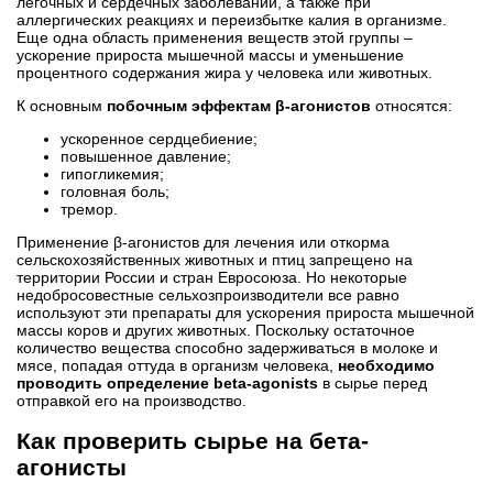
легочных и сердечных заболеваний, а также при
аллергических реакциях и переизбытке калия в организме.
Еще одна область применения веществ этой группы –
ускорение прироста мышечной массы и уменьшение
процентного содержания жира у человека или животных.
К основным
побочным эффектам β-агонистов
относятся:
ускоренное сердцебиение;
повышенное давление;
гипогликемия;
головная боль;
тремор.
Применение β-агонистов для лечения или откорма
сельскохозяйственных животных и птиц запрещено на
территории России и стран Евросоюза. Но некоторые
недобросовестные сельхозпроизводители все равно
используют эти препараты для ускорения прироста мышечной
массы коров и других животных. Поскольку остаточное
количество вещества способно задерживаться в молоке и
мясе, попадая оттуда в организм человека,
необходимо
проводить определение beta-agonists
в сырье перед
отправкой его на производство.
Как проверить сырье на бета-
агонисты