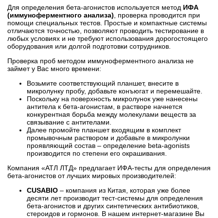
Для определения бета-агонистов используется метод
ИФА
(иммуноферментного анализа)
, проверка проводится при
помощи специальных тестов. Простые и компактные системы
отличаются точностью, позволяют проводить тестирование в
любых условиях и не требуют использования дорогостоящего
оборудования или долгой подготовки сотрудников.
Проверка проб методом иммуноферментного анализа не
займет у Вас много времени:
Возьмите соответствующий планшет, внесите в
микролунку пробу, добавьте конъюгат и перемешайте.
Поскольку на поверхность микролунок уже нанесены
антитела к бета-агонистам, в растворе начнется
конкурентная борьба между молекулами веществ за
связывание с антителами.
Далее промойте планшет входящим в комплект
промывочным раствором и добавьте в микролунки
проявляющий состав – определение beta-agonists
производится по степени его окрашивания.
Компания «АТЛ ЛТД» предлагает ИФА-тесты для определения
бета-агонистов от лучших мировых производителей:
CUSABIO
– компания из Китая, которая уже более
десяти лет производит тест-системы для определения
бета-агонистов и других синтетических антибиотиков,
стероидов и гормонов. В нашем интернет-магазине Вы