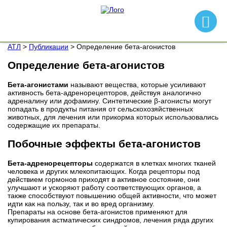
АТЛ
>
Публикации
>
Определение бета-агонистов
Определение бета-агонистов
Бета-агонистами
называют вещества, которые усиливают
активность бета-адренорецепторов, действуя аналогично
адреналину или дофамину. Синтетические β-агонисты могут
попадать в продукты питания от сельскохозяйственных
животных, для лечения или прикорма которых использовались
содержащие их препараты.
Побочные эффекты бета-агонистов
Бета-адренорецепторы
содержатся в клетках многих тканей
человека и других млекопитающих. Когда рецепторы под
действием гормонов приходят в активное состояние, они
улучшают и ускоряют работу соответствующих органов, а
также способствуют повышению общей активности, что может
идти как на пользу, так и во вред организму.
Препараты на основе бета-агонистов применяют для
купирования астматических синдромов, лечения ряда других