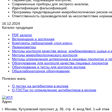
Параметры, подлежащие контролю;
Современные приборы для экспресс-анализа;
Идентификация фальсификаций;
Программы предотвращения микробиологических рисков на
Ответственность производителей за несоответствие нормам
16.12.2024
Каталог продукции
PDF каталог
Ветеринария и зоотехния
Комплекты лабораторий «под ключ»
Люминометры
Методы контроля качества зерна, комбикормового сырья и 
Методы микробиологического контроля
Методы определения аллергенов в пищевых продуктах и п
Оборудование для контроля качества пищевых продуктов
Оборудование и тесты для контроля молока
Общелабораторное оборудование
Полезно знать
О тестах на антибиотики в молоке
О ГОСТах по определению антибиотиков в молоке
Адрес
г. Москва, Кутузовский проспект, д. 36, стр. 4, вход №4, 1-ый этаж