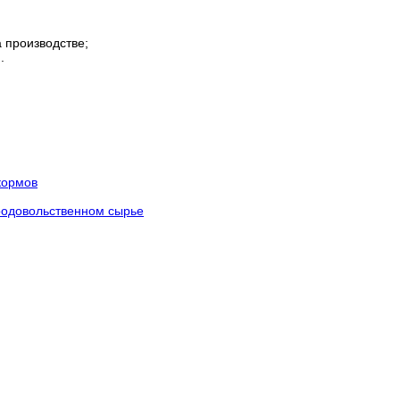
 производстве;
.
кормов
родовольственном сырье