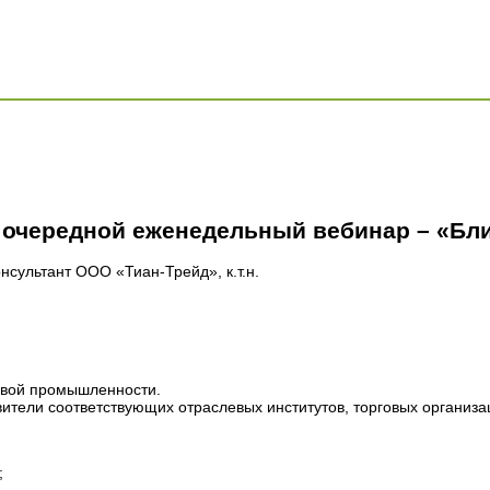
я очередной еженедельный вебинар – «Бл
нсультант ООО «Тиан-Трейд», к.т.н.
евой промышленности.
вители соответствующих отраслевых институтов, торговых организа
;